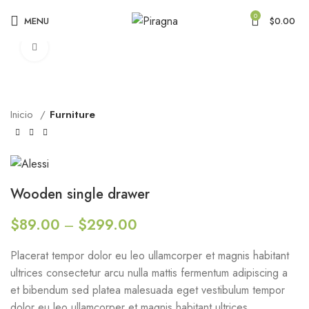
0
MENU
$
0.00
Click to enlarge
Inicio
Furniture
Wooden single drawer
$
89.00
–
$
299.00
Placerat tempor dolor eu leo ullamcorper et magnis habitant
ultrices consectetur arcu nulla mattis fermentum adipiscing a
et bibendum sed platea malesuada eget vestibulum tempor
dolor eu leo ullamcorper et magnis habitant ultrices